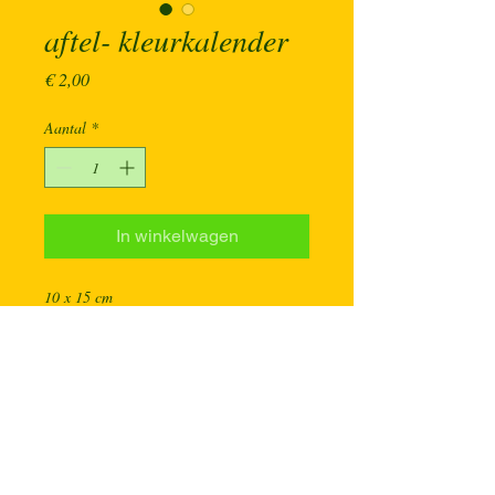
aftel- kleurkalender
Prijs
€ 2,00
Aantal
*
In winkelwagen
10 x 15 cm
gaatje om op te hangen
5 blaadjes
tips voor de ouders op de achterkant
INFO
Elke dag een tekening kleuren, en op de 